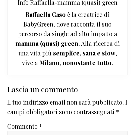
Info
Raffaella-mamma (quasi) green
Raffaella Caso
è la creatrice di
BabyGreen, dove racconta il suo
percorso da single ad alto impatto a
mamma (quasi) green
. Alla ricerca di
una vita più
semplice, sana e slow
,
vive a
Milano, nonostante tutto
.
Interazioni
Lascia un commento
del
Il tuo indirizzo email non sarà pubblicato.
I
lettore
campi obbligatori sono contrassegnati
*
Commento
*