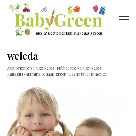
Menu
Passa
Passa
Passa
al
alla
al
contenuto
barra
piè
Menu
principale
laterale
di
primaria
pagina
Idee
e
weleda
ricette
Aggiornato: 9 Giugno 2015
Pubblicato: 9 Giugno 2015
per
Raffaella-mamma (quasi) green
Lascia un commento
famiglie
(quasi)
green