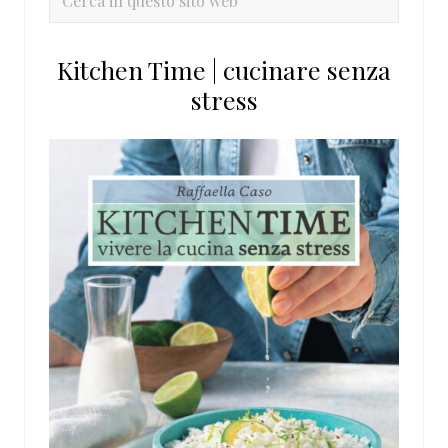
in
questo
Kitchen Time | cucinare senza
sito
stress
web