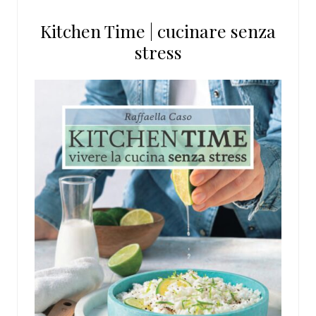
questo
Kitchen Time | cucinare senza
sito
stress
web