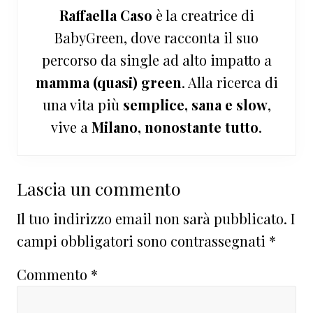
Raffaella Caso
è la creatrice di
BabyGreen, dove racconta il suo
percorso da single ad alto impatto a
mamma (quasi) green
. Alla ricerca di
una vita più
semplice, sana e slow
,
vive a
Milano, nonostante tutto
.
Interazioni
Lascia un commento
del
Il tuo indirizzo email non sarà pubblicato.
I
lettore
campi obbligatori sono contrassegnati
*
Commento
*