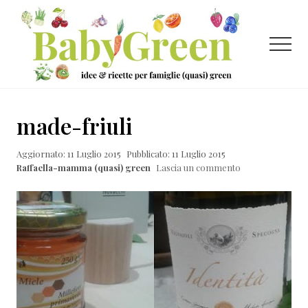
Menu
Passa
Passa
Passa
al
alla
al
contenuto
barra
piè
Menu
principale
laterale
di
primaria
pagina
Idee
e
made-friuli
ricette
Aggiornato: 11 Luglio 2015
Pubblicato: 11 Luglio 2015
per
Raffaella-mamma (quasi) green
Lascia un commento
famiglie
(quasi)
green