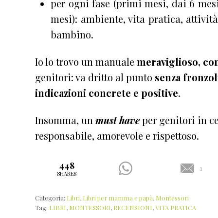
per ogni fase (primi mesi, dai 6 mesi,
mesi): ambiente, vita pratica, attivit
bambino.
Io lo trovo un manuale
meraviglioso, com
genitori: va dritto al punto
senza fronzol
indicazioni concrete e positive
.
Insomma, un
must have
per genitori in c
responsabile, amorevole e rispettoso.
448
1
SHARES
Categoria:
Libri
,
Libri per mamma e papà
,
Montessori
Tag:
LIBRI
,
MONTESSORI
,
RECENSIONI
,
VITA PRATICA