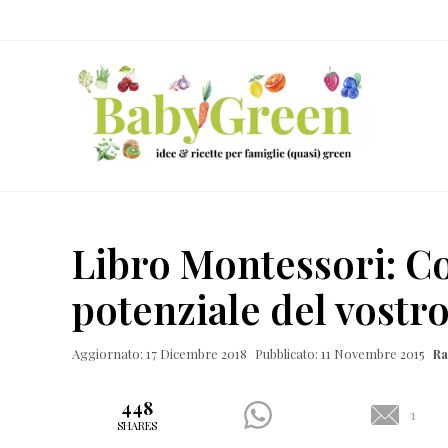
Skip
Passa
Passa
Passa
to
al
alla
al
right
contenuto
barra
piè
header
principale
laterale
di
navigation
primaria
pagina
Idee
e
Libro Montessori: Co
ricette
potenziale del vost
per
famiglie
Aggiornato: 17 Dicembre 2018
Pubblicato: 11 Novembre 2015
Ra
(quasi)
green
448
1
SHARES