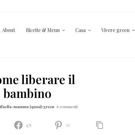
About
Ricette & Menu
Casa
Vivere green
me liberare il
ro bambino
ffaella-mamma (quasi) green
6 commenti
435
12