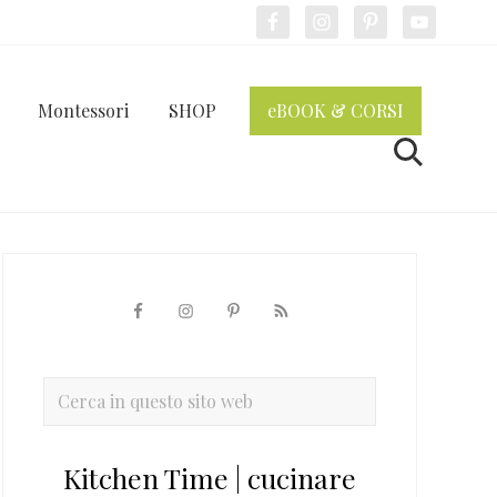
Bef
Hea
Montessori
SHOP
eBOOK & CORSI
Cerca
Barra
laterale
primaria
Cerca
in
questo
Kitchen Time | cucinare
sito