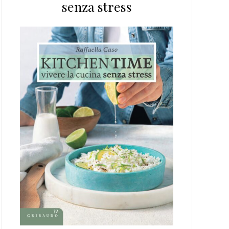
senza stress
web