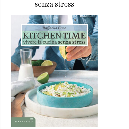
senza stress
web