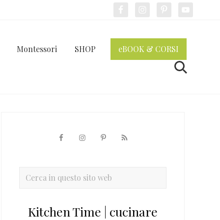
Bef
Hea
Montessori
SHOP
eBOOK & CORSI
Cerca
Barra
laterale
primaria
Cerca
in
questo
Kitchen Time | cucinare
sito