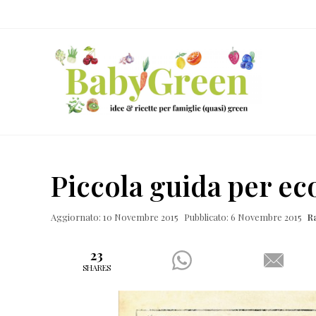
Skip
Passa
Passa
Passa
to
al
alla
al
right
contenuto
barra
piè
header
principale
laterale
di
navigation
primaria
pagina
Idee
e
Piccola guida per e
ricette
per
Aggiornato: 10 Novembre 2015
Pubblicato: 6 Novembre 2015
R
famiglie
(quasi)
23
SHARES
green