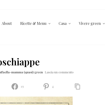
About
Ricette & Menu
Casa
Vivere green
coschiappe
affaella-mamma (quasi) green
Lascia un commento
19
4