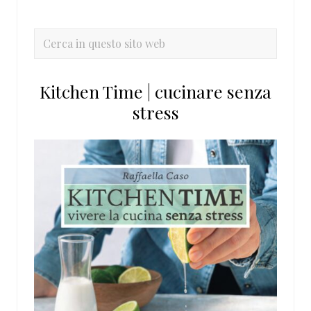
laterale
primaria
Cerca
in
questo
Kitchen Time | cucinare senza
sito
stress
web