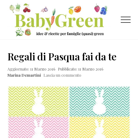
Menu
Passa
Passa
Passa
al
alla
al
contenuto
barra
piè
Menu
principale
laterale
di
primaria
pagina
Idee
e
Regali di Pasqua fai da te
ricette
Aggiornato: 11 Marzo 2016
Pubblicato: 11 Marzo 2016
per
Marina Demartini
Lascia un commento
famiglie
(quasi)
green