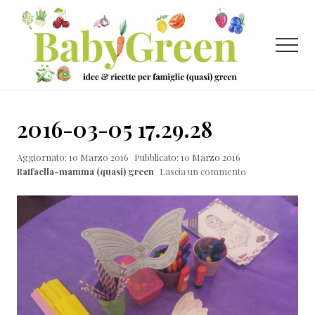
Menu
Passa
Passa
Passa
al
alla
al
contenuto
barra
piè
Menu
principale
laterale
di
primaria
pagina
Idee
e
2016-03-05 17.29.28
ricette
Aggiornato: 10 Marzo 2016
Pubblicato: 10 Marzo 2016
per
Raffaella-mamma (quasi) green
Lascia un commento
famiglie
(quasi)
green