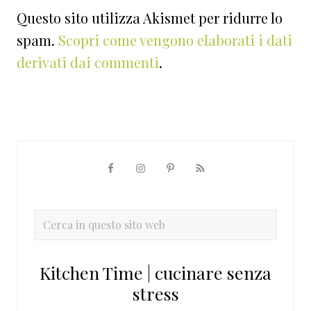
Questo sito utilizza Akismet per ridurre lo
spam.
Scopri come vengono elaborati i dati
derivati dai commenti
.
Barra
laterale
primaria
Cerca
in
questo
Kitchen Time | cucinare senza
sito
stress
web