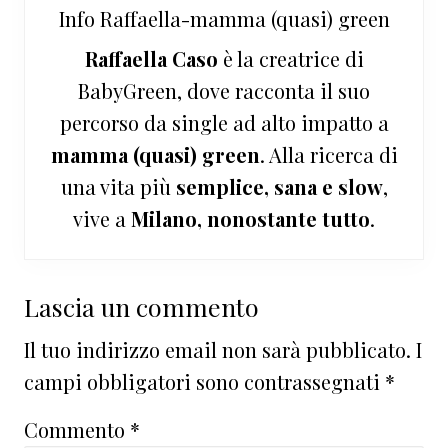
Info
Raffaella-mamma (quasi) green
Raffaella Caso
è la creatrice di
BabyGreen, dove racconta il suo
percorso da single ad alto impatto a
mamma (quasi) green
. Alla ricerca di
una vita più
semplice, sana e slow
,
vive a
Milano, nonostante tutto
.
Interazioni
Lascia un commento
del
Il tuo indirizzo email non sarà pubblicato.
I
lettore
campi obbligatori sono contrassegnati
*
Commento
*