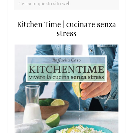
primaria
Cerca
in
questo
Kitchen Time | cucinare senza
sito
stress
web