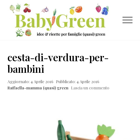
Menu
Passa
Passa
Passa
al
alla
al
contenuto
barra
piè
Menu
principale
laterale
di
primaria
pagina
Idee
e
cesta-di-verdura-per-
ricette
bambini
per
Aggiornato: 4 Aprile 2016
Pubblicato: 4 Aprile 2016
famiglie
Raffaella-mamma (quasi) green
Lascia un commento
(quasi)
green