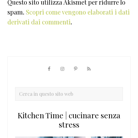
Questo sito utilizza Akismet per ridurre lo
spam.
Scopri come vengono elaborati i dati
derivati dai commenti
.
Barra
laterale
primaria
Cerca
in
questo
Kitchen Time | cucinare senza
sito
stress
web