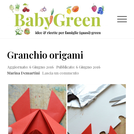
Menu
Passa
Passa
Passa
al
alla
al
contenuto
barra
piè
Menu
principale
laterale
di
primaria
pagina
Idee
e
Granchio origami
ricette
Aggiornato: 6 Giugno 2016
Pubblicato: 6 Giugno 2016
per
Marina Demartini
Lascia un commento
famiglie
(quasi)
green