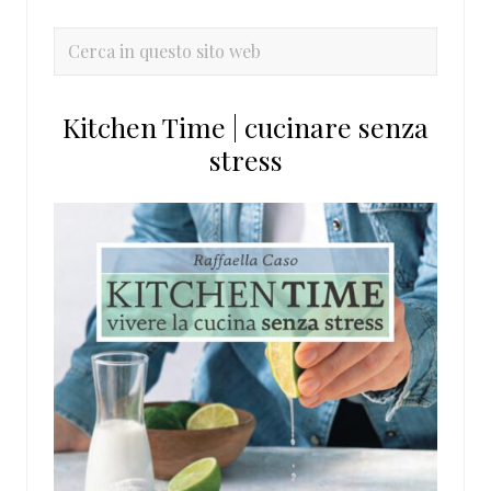
laterale
primaria
Cerca
in
questo
Kitchen Time | cucinare senza
sito
stress
web