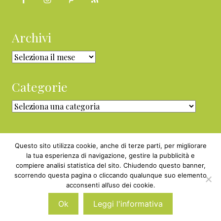
Archivi
Archivi
Categorie
Categorie
Questo sito utilizza cookie, anche di terze parti, per migliorare
la tua esperienza di navigazione, gestire la pubblicità e
compiere analisi statistica del sito. Chiudendo questo banner,
Copyright © 2010 - 2026 BabyGreen™ ·
scorrendo questa pagina o cliccando qualunque suo elemento
P.IVA 05829800969 · Webmaster
acconsenti all’uso dei cookie.
Nexnova.net
Ok
Leggi l'informativa