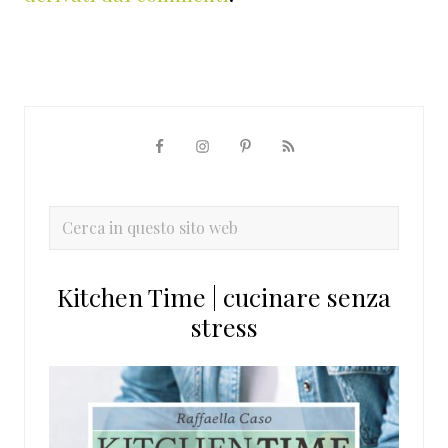
Barra
laterale
primaria
Cerca
in
questo
Kitchen Time | cucinare senza
sito
stress
web