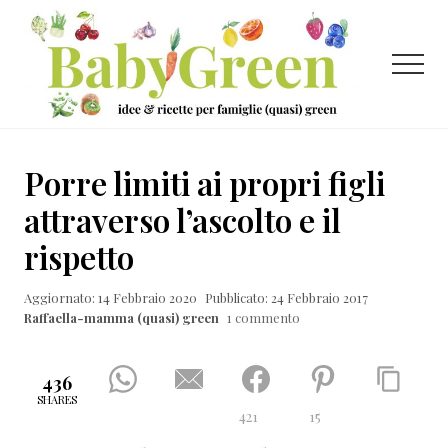
Menu
Passa
Passa
Passa
al
alla
al
contenuto
barra
piè
Menu
principale
laterale
di
primaria
pagina
Idee
e
Porre limiti ai propri figli
ricette
attraverso l’ascolto e il
per
rispetto
famiglie
(quasi)
Aggiornato: 14 Febbraio 2020
Pubblicato: 24 Febbraio 2017
Raffaella-mamma (quasi) green
1 commento
green
436
SHARES
421
15