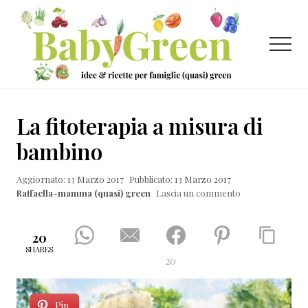
Menu
Passa
Passa
Passa
al
alla
al
contenuto
barra
piè
Menu
principale
laterale
di
primaria
pagina
Idee
e
La fitoterapia a misura di
ricette
bambino
per
Aggiornato: 13 Marzo 2017
Pubblicato: 13 Marzo 2017
famiglie
Raffaella-mamma (quasi) green
Lascia un commento
(quasi)
green
20
SHARES
20
Pin