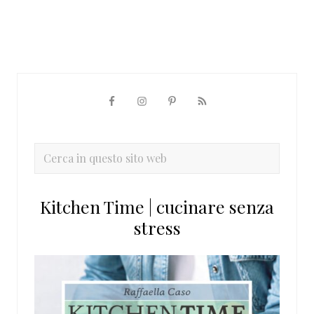
Barra
laterale
primaria
Cerca
in
questo
Kitchen Time | cucinare senza
sito
stress
web