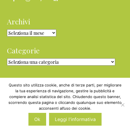
Archivi
Archivi
Categorie
Categorie
Questo sito utilizza cookie, anche di terze parti, per migliorare
la tua esperienza di navigazione, gestire la pubblicità e
compiere analisi statistica del sito. Chiudendo questo banner,
Copyright © 2010 - 2026 BabyGreen™ ·
scorrendo questa pagina o cliccando qualunque suo elemento
P.IVA 05829800969 · Webmaster
acconsenti all’uso dei cookie.
Nexnova.net
Ok
Leggi l'informativa