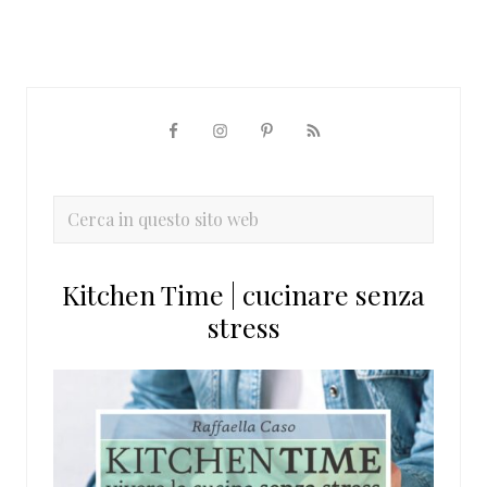
Barra
laterale
primaria
Cerca
in
questo
Kitchen Time | cucinare senza
sito
stress
web