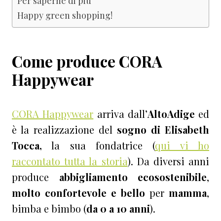
Per saperne di più
Happy green shopping!
Come produce CORA
Happywear
CORA Happywear
arriva dall’
AltoAdige
ed
è la realizzazione del
sogno di Elisabeth
Tocca,
la sua fondatrice (
qui vi ho
raccontato tutta la storia
). Da diversi anni
produce
abbigliamento ecosostenibile
,
molto confortevole e bello
per
mamma
,
bimba e bimbo (
da 0 a 10 anni
).