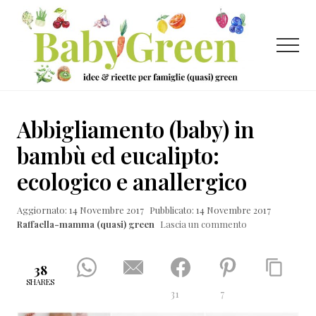
Menu
Passa
Passa
Passa
al
alla
al
contenuto
barra
piè
Menu
principale
laterale
di
primaria
pagina
Idee
e
Abbigliamento (baby) in
ricette
bambù ed eucalipto:
per
ecologico e anallergico
famiglie
(quasi)
Aggiornato: 14 Novembre 2017
Pubblicato: 14 Novembre 2017
Raffaella-mamma (quasi) green
Lascia un commento
green
38
SHARES
31
7