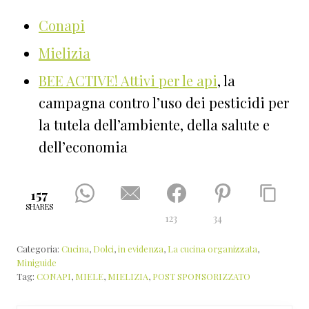
Conapi
Mielizia
BEE ACTIVE! Attivi per le api
, la
campagna contro l’uso dei pesticidi per
la tutela dell’ambiente, della salute e
dell’economia
157
SHARES
123
34
Categoria:
Cucina
,
Dolci
,
in evidenza
,
La cucina organizzata
,
Miniguide
Tag:
CONAPI
,
MIELE
,
MIELIZIA
,
POST SPONSORIZZATO