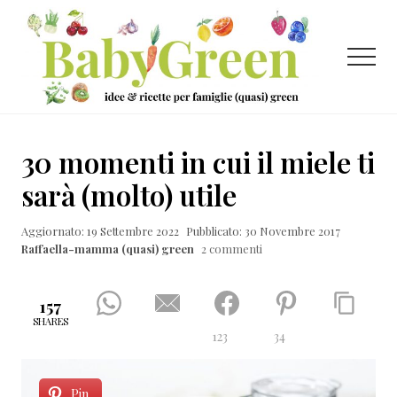
Menu
Passa
Passa
Passa
al
alla
al
contenuto
barra
piè
Menu
principale
laterale
di
primaria
pagina
Idee
e
30 momenti in cui il miele ti
ricette
sarà (molto) utile
per
Aggiornato: 19 Settembre 2022
Pubblicato: 30 Novembre 2017
famiglie
Raffaella-mamma (quasi) green
2 commenti
(quasi)
green
157
SHARES
123
34
Pin