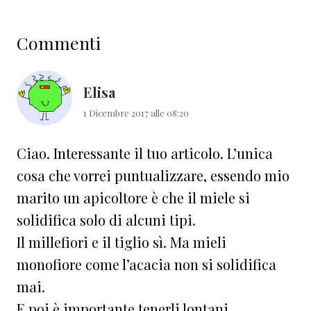
Interazioni
Commenti
del
lettore
Elisa
1 Dicembre 2017 alle 08:20
Ciao. Interessante il tuo articolo. L’unica
cosa che vorrei puntualizzare, essendo mio
marito un apicoltore è che il miele si
solidifica solo di alcuni tipi.
Il millefiori e il tiglio sì. Ma mieli
monofiore come l’acacia non si solidifica
mai.
E poi è importante tenerli lontani