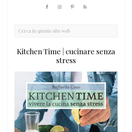
Barra
laterale
primaria
Cerca
in
questo
Kitchen Time | cucinare senza
sito
stress
web