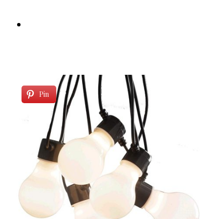
offerte (
fino all’80%
)
Alle lettrici di BabyGreen Lampade.it
riserva il 10% di sconto
utilizzando il
codice
BabyGreen10
al check out.
Pin