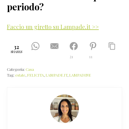
periodo?
Faccio un giretto su Lampade.it >>
32
SHARES
21
11
Categoria:
Casa
Tag:
estate
,
FELICITA
,
LAMPADE.IT
,
LAMPADINE