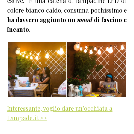
estive. È una catena di lampadine LED di
colore bianco caldo, consuma pochissimo e
ha davvero aggiunto un
mood
di fascino e
incanto.
Interessante, voglio dare un’occhiata a
Lampade.it >>