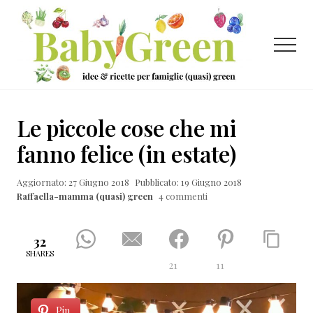
Menu
Passa
Passa
Passa
al
alla
al
contenuto
barra
piè
Menu
principale
laterale
di
primaria
pagina
Idee
e
Le piccole cose che mi
ricette
fanno felice (in estate)
per
Aggiornato: 27 Giugno 2018
Pubblicato: 19 Giugno 2018
famiglie
Raffaella-mamma (quasi) green
4 commenti
(quasi)
green
32
SHARES
21
11
Pin