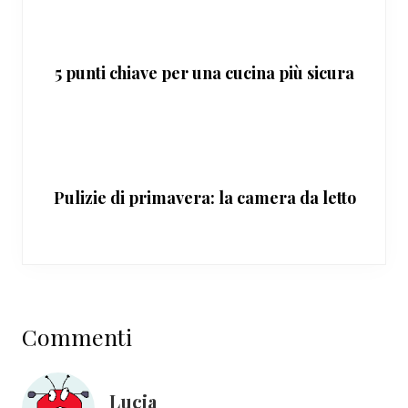
5 punti chiave per una cucina più sicura
Pulizie di primavera: la camera da letto
Interazioni
Commenti
del
lettore
Lucia