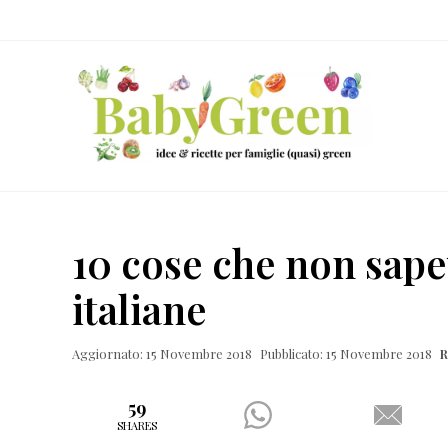
Skip
Passa
Passa
Passa
to
al
alla
al
right
contenuto
barra
piè
header
principale
laterale
di
navigation
primaria
pagina
Idee
e
10 cose che non sape
ricette
italiane
per
famiglie
Aggiornato: 15 Novembre 2018
Pubblicato: 15 Novembre 2018
R
(quasi)
green
59
SHARES