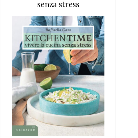
senza stress
web