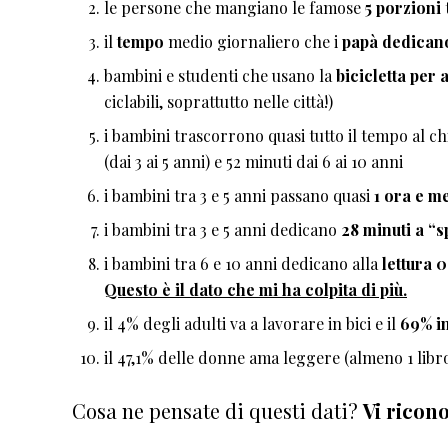
le persone che mangiano le famose
5 porzioni
il
tempo
medio giornaliero che i
papà dedicano 
bambini e studenti che usano la
bicicletta per 
ciclabili, soprattutto nelle città!)
i bambini trascorrono quasi tutto il tempo al c
(dai 3 ai 5 anni) e 52 minuti dai 6 ai 10 anni
i bambini tra 3 e 5 anni passano quasi
1 ora e me
i bambini tra 3 e 5 anni dedicano
28 minuti a “sp
i bambini tra 6 e 10 anni dedicano alla
lettura 0
Questo è il dato che mi ha colpita di più.
il 4% degli adulti va a lavorare in bici e il
69% in
il 47,1% delle donne ama leggere (almeno 1 libro
Cosa ne pensate di questi dati?
Vi ricon