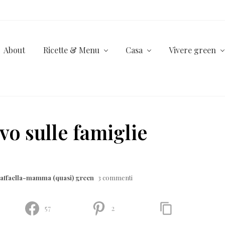
About
Ricette & Menu
Casa
Vivere green
vo sulle famiglie
affaella-mamma (quasi) green
3 commenti
57
2