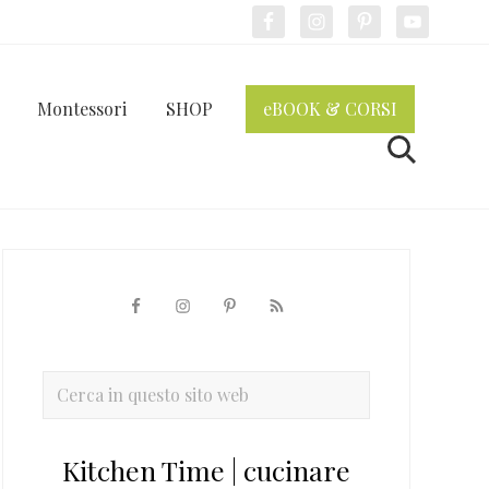
Bef
Hea
Montessori
SHOP
eBOOK & CORSI
Cerca
Barra
laterale
primaria
Cerca
in
questo
Kitchen Time | cucinare
sito