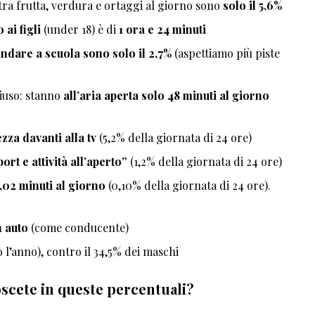
tra frutta, verdura e ortaggi al giorno sono
solo il 5,6%
ai figli
(under 18) è di
1 ora e 24 minuti
andare a scuola sono solo il 2,7%
(aspettiamo più piste
hiuso: stanno
all’aria aperta solo 48 minuti al giorno
zza davanti alla tv
(5,2% della giornata di 24 ore)
ort e attività all’aperto”
(1,2% della giornata di 24 ore)
,02 minuti al giorno
(0,10% della giornata di 24 ore).
 auto
(come conducente)
 l’anno), contro il 34,5% dei maschi
oscete in queste percentuali?