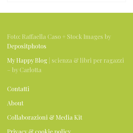
Footer
Foto: Raffaella Caso + Stock Images by
Depositphotos
My Happy Blog
| scienza & libri per ragazzi
– by Carlotta
Contatti
About
Collaborazioni & Media Kit
Privacy & cookie policy