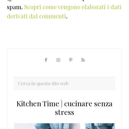
spam.
Scopri come vengono elaborati i dati
derivati dai commenti
.
Barra
laterale
primaria
Cerca
in
questo
Kitchen Time | cucinare senza
sito
stress
web