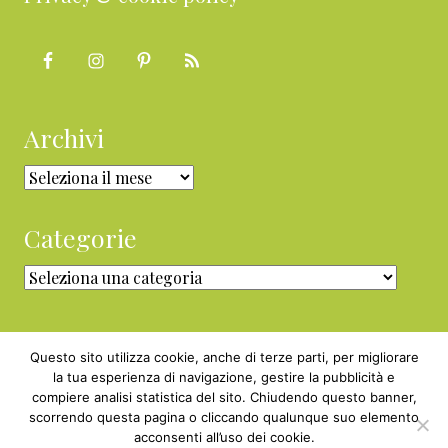
Archivi
Archivi
Categorie
Categorie
Questo sito utilizza cookie, anche di terze parti, per migliorare
la tua esperienza di navigazione, gestire la pubblicità e
compiere analisi statistica del sito. Chiudendo questo banner,
Copyright © 2010 - 2026 BabyGreen™ ·
scorrendo questa pagina o cliccando qualunque suo elemento
P.IVA 05829800969 · Webmaster
acconsenti all’uso dei cookie.