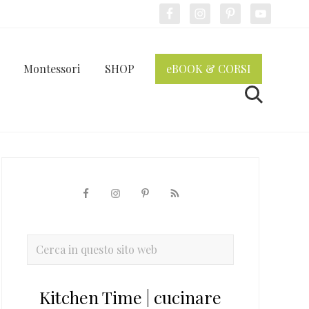
Bef
Hea
Montessori
SHOP
eBOOK & CORSI
Cerca
Barra
laterale
primaria
Cerca
in
questo
Kitchen Time | cucinare
sito