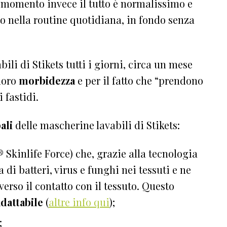
l momento invece il tutto è normalissimo e
to nella routine quotidiana, in fondo senza
li di Stikets tutti i giorni, circa un mese
 loro
morbidezza
e per il fatto che “prendono
 fastidi.
ali
delle mascherine lavabili di Stikets:
️ Skinlife Force) che, grazie alla tecnologia
a di batteri, virus e funghi nei tessuti e ne
verso il contatto con il tessuto. Questo
adattabile
(
altre info qui
);
;