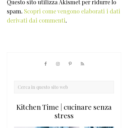
Questo sito utilizza Akismet per ridurre lo
spam.
Scopri come vengono elaborati i dati
derivati dai commenti
.
Barra
laterale
primaria
Cerca
in
questo
Kitchen Time | cucinare senza
sito
stress
web