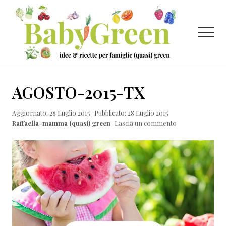
Menu
Passa
Passa
Passa
al
alla
al
contenuto
barra
piè
Menu
principale
laterale
di
primaria
pagina
Idee
e
AGOSTO-2015-TX
ricette
Aggiornato: 28 Luglio 2015
Pubblicato: 28 Luglio 2015
per
Raffaella-mamma (quasi) green
Lascia un commento
famiglie
(quasi)
green