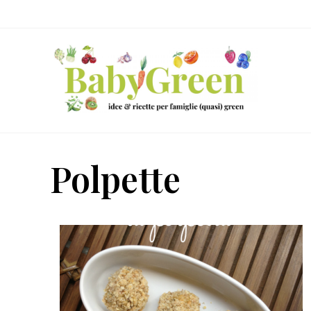
Skip
Passa
Passa
to
al
al
right
contenuto
piè
header
principale
di
navigation
pagina
Idee
e
Polpette
ricette
per
famiglie
(quasi)
green