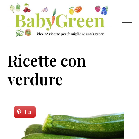
Menu
Passa
Passa
al
al
contenuto
piè
Menu
principale
di
pagina
Idee
e
Ricette con
ricette
per
verdure
famiglie
(quasi)
green
Pin