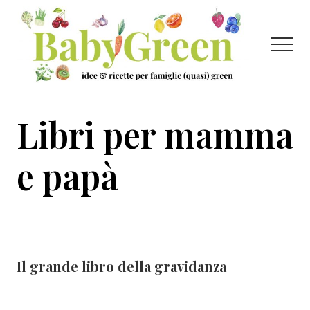
Menu
Passa
Passa
al
al
contenuto
piè
Menu
principale
di
pagina
Idee
e
Libri per mamma
ricette
per
e papà
famiglie
(quasi)
green
Il grande libro della gravidanza