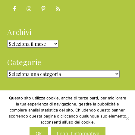
Archivi
Archivi
Categorie
Categorie
Questo sito utilizza cookie, anche di terze parti, per migliorare
la tua esperienza di navigazione, gestire la pubblicità e
compiere analisi statistica del sito. Chiudendo questo banner,
Copyright © 2010 - 2026 BabyGreen™ ·
scorrendo questa pagina o cliccando qualunque suo elemento
P.IVA 05829800969 · Webmaster
acconsenti all’uso dei cookie.
Nexnova.net
Ok
Leggi l'informativa