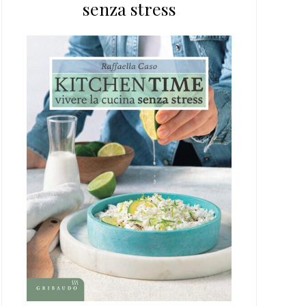
senza stress
web