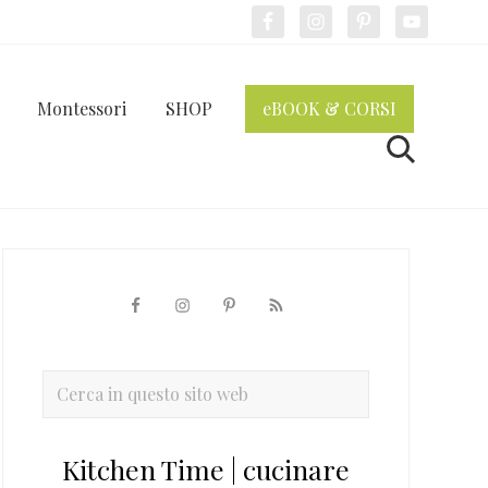
Bef
Hea
Montessori
SHOP
eBOOK & CORSI
Cerca
Barra
laterale
primaria
Cerca
in
questo
Kitchen Time | cucinare
sito