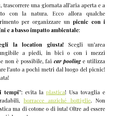
, trascorrere una giornata all’aria aperta e a
tto con la natura. Ecco allora qualche
rimento per organizzare un
picnic con i
ni e a basso impatto ambientale
:
gli la location giusta!
Scegli un’area
ungibile a piedi, in bici o con i mezzi
Se non è possibile, fai
car pooling
e utilizza
re l’auto a pochi metri dal luogo del picnic!
ata!
i tempi”
: evita la
plastica
! Usa tovaglia e
gradabili,
borracce anziché bottiglie
. Non
astica ma di cotone o di iuta! Oltre ad essere