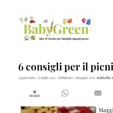
Skip
Passa
Passa
Passa
to
al
alla
al
right
contenuto
barra
piè
header
principale
laterale
di
navigation
primaria
pagina
Idee
e
6 consigli per il pic
ricette
per
Aggiornato: 7 Luglio 2012
Pubblicato: 3 Maggio 2011
Raffaella
famiglie
(quasi)
9
SHARES
green
Maggi