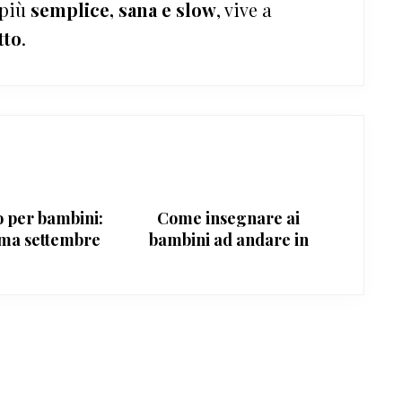
 più
semplice, sana e slow
, vive a
tto
.
o per bambini:
Come insegnare ai
ma settembre
bambini ad andare in
 a Milano
bicicletta