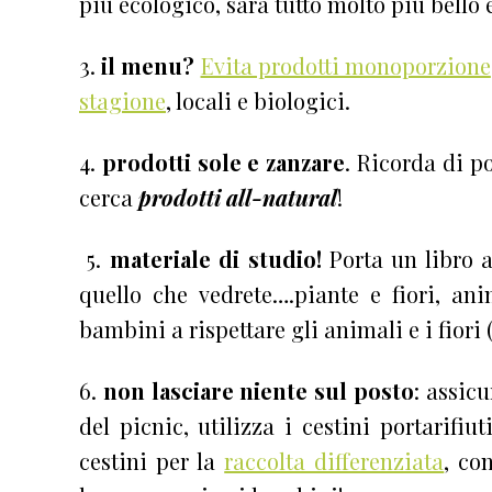
più ecologico, sarà tutto molto più bello
3.
il menu?
Evita prodotti monoporzione
stagione
, locali e biologici.
4.
prodotti sole e zanzare
. Ricorda di po
cerca
prodotti all-natural
!
5.
materiale di studio!
Porta un libro 
quello che vedrete….piante e fiori, an
bambini a rispettare gli animali e i fiori
6.
non lasciare niente sul posto
: assicu
del picnic, utilizza i cestini portarifiu
cestini per la
raccolta differenziata
, con