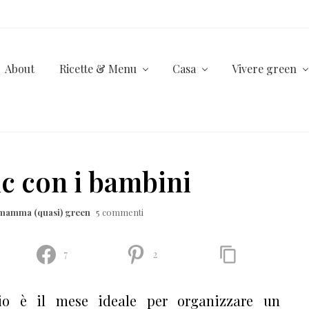
About
Ricette & Menu
Casa
Vivere green
nic con i bambini
-mamma (quasi) green
5 commenti
7
2
o è il mese ideale per organizzare un