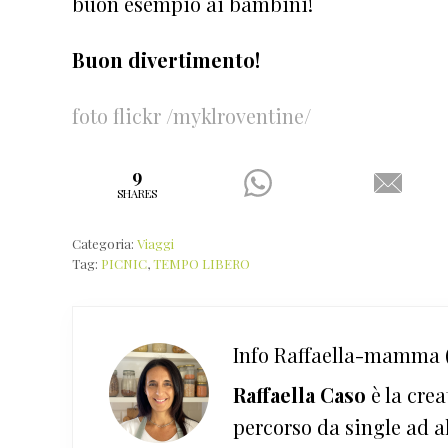
buon esempio ai bambini!
Buon divertimento!
foto flickr /myklroventine/
9
SHARES
Categoria:
Viaggi
Tag:
PICNIC
,
TEMPO LIBERO
Info
Raffaella-mamma (
Raffaella Caso
è la crea
percorso da single ad a