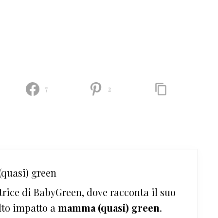
7
2
quasi) green
trice di BabyGreen, dove racconta il suo
lto impatto a
mamma (quasi) green
.