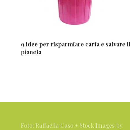
9 idee per risparmiare carta e salvare i
pianeta
Footer
Foto: Raffaella Caso + Stock Images by