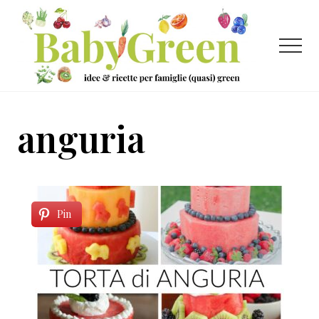
Menu
Passa
Passa
al
al
contenuto
piè
Menu
principale
di
pagina
Idee
e
anguria
ricette
per
famiglie
(quasi)
Pin
green