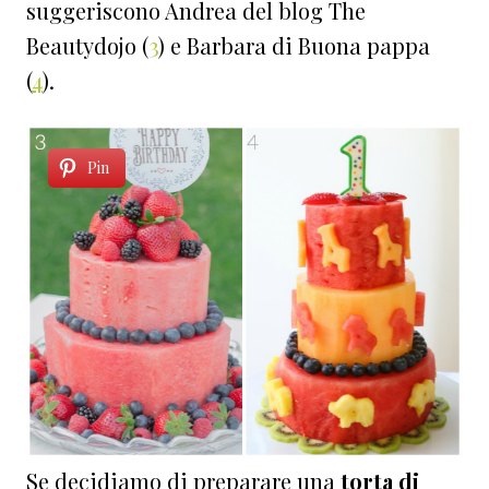
suggeriscono Andrea del blog The
Beautydojo (
3
) e Barbara di Buona pappa
(
4
).
Pin
Se decidiamo di preparare una
torta di