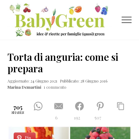
Menu
Passa
Passa
Passa
al
alla
al
contenuto
barra
piè
Menu
principale
laterale
di
primaria
pagina
Idee
e
Torta di anguria: come si
ricette
prepara
per
Aggiornato: 24 Giugno 2021
Pubblicato: 28 Giugno 2016
famiglie
Marina Demartini
1 commento
(quasi)
green
705
SHARES
6
192
507
Pin