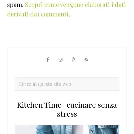
spam.
Scopri come vengono elaborati i dati
derivati dai commenti
.
Barra
laterale
primaria
Cerca
in
questo
Kitchen Time | cucinare senza
sito
stress
web