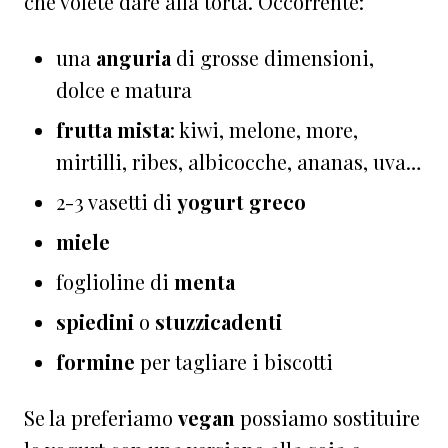
che volete dare alla torta. Occorrente:
una
anguria
di grosse dimensioni,
dolce e matura
frutta mista
: kiwi, melone, more,
mirtilli, ribes, albicocche, ananas, uva…
2-3 vasetti di
yogurt greco
miele
foglioline di
menta
spiedini
o
stuzzicadenti
formine
per tagliare i biscotti
Se la preferiamo
vegan
possiamo sostituire