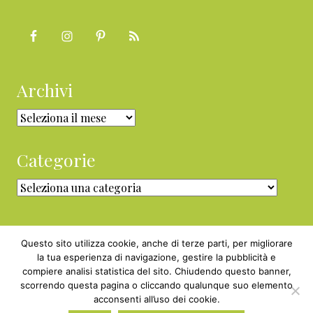
Archivi
Archivi
Categorie
Categorie
Questo sito utilizza cookie, anche di terze parti, per migliorare
la tua esperienza di navigazione, gestire la pubblicità e
compiere analisi statistica del sito. Chiudendo questo banner,
Copyright © 2010 - 2026 BabyGreen™ ·
scorrendo questa pagina o cliccando qualunque suo elemento
P.IVA 05829800969 · Webmaster
acconsenti all’uso dei cookie.