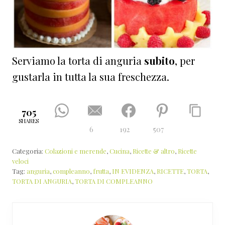
Serviamo la torta di anguria
subito
, per
gustarla in tutta la sua freschezza.
705
SHARES
6
192
507
Categoria:
Colazioni e merende
,
Cucina
,
Ricette & altro
,
Ricette
veloci
Tag:
anguria
,
compleanno
,
frutta
,
IN EVIDENZA
,
RICETTE
,
TORTA
,
TORTA DI ANGURIA
,
TORTA DI COMPLEANNO