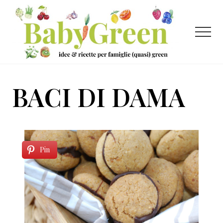
Menu
Passa
Passa
al
al
contenuto
piè
Menu
principale
di
pagina
Idee
e
BACI DI DAMA
ricette
per
famiglie
(quasi)
Pin
green