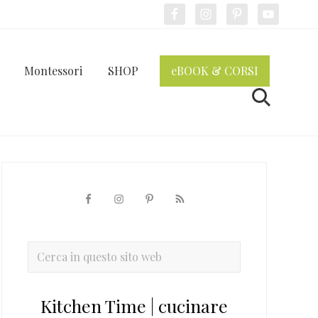
Bef
Hea
Montessori
SHOP
eBOOK & CORSI
Cerca
Barra
laterale
primaria
Cerca
in
questo
Kitchen Time | cucinare
sito