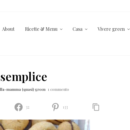
About
Ricette & Menu
Casa
Vivere green
a semplice
ella-mamma (quasi) green
1 commento
32
133