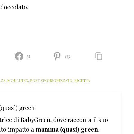
 cioccolato.
32
133
NZA
,
MOULINEX
,
POST SPONSORIZZATO
,
RICETTA
quasi) green
trice di BabyGreen, dove racconta il suo
lto impatto a
mamma (quasi) green
.