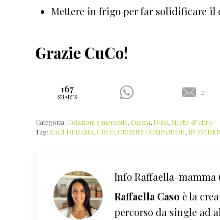
Mettere in frigo per far solidificare il
Grazie CuCo!
167
2
SHARES
Categoria:
Colazioni e merende
,
Cucina
,
Dolci
,
Ricette & altro
Tag:
BACI DI DAMA
,
CUCO
,
CUISINE COMPANION
,
IN EVIDE
Info
Raffaella-mamma (
Raffaella Caso
è la crea
percorso da single ad a