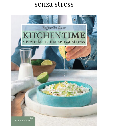
senza stress
web