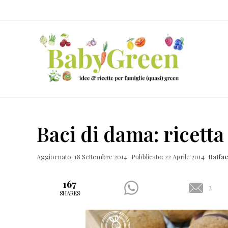
Skip
Passa
Passa
Passa
to
al
alla
al
right
contenuto
barra
piè
header
principale
laterale
di
navigation
primaria
pagina
Idee
e
Baci di dama: ricett
ricette
per
Aggiornato: 18 Settembre 2014
Pubblicato: 22 Aprile 2014
Raffa
famiglie
(quasi)
167
2
SHARES
green