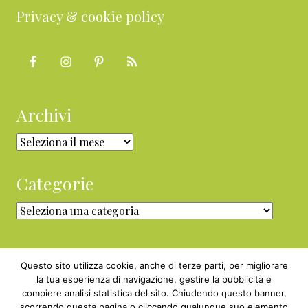
Privacy & cookie policy
Archivi
Archivi
Categorie
Categorie
Questo sito utilizza cookie, anche di terze parti, per migliorare
la tua esperienza di navigazione, gestire la pubblicità e
compiere analisi statistica del sito. Chiudendo questo banner,
Copyright © 2010 - 2026 BabyGreen™ ·
scorrendo questa pagina o cliccando qualunque suo elemento