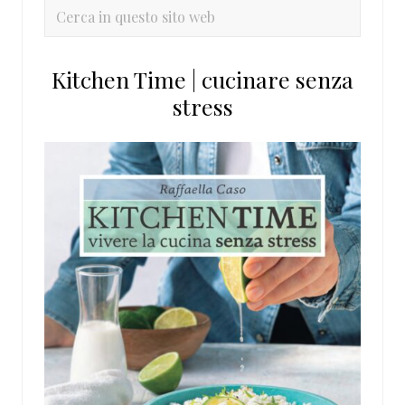
primaria
Cerca
in
questo
Kitchen Time | cucinare senza
sito
stress
web