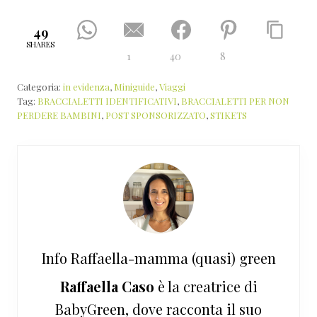
49
SHARES
1
40
8
Categoria:
in evidenza
,
Miniguide
,
Viaggi
Tag:
BRACCIALETTI IDENTIFICATIVI
,
BRACCIALETTI PER NON
PERDERE BAMBINI
,
POST SPONSORIZZATO
,
STIKETS
Info
Raffaella-mamma (quasi) green
Raffaella Caso
è la creatrice di
BabyGreen, dove racconta il suo