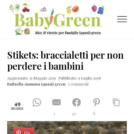
Menu
Passa
Passa
Passa
al
alla
al
contenuto
barra
piè
Menu
principale
laterale
di
primaria
pagina
Idee
e
Stikets: braccialetti per non
ricette
perdere i bambini
per
Aggiornato: 31 Maggio 2019
Pubblicato: 9 Luglio 2018
famiglie
Raffaella-mamma (quasi) green
2 commenti
(quasi)
green
49
SHARES
1
40
8
Pin