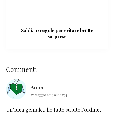
Saldi: 10 regole per evitare brutte
sorprese
Interazioni
Commenti
del
lettore
Anna
27 Maggio 2019 alle 23:34
Un’idea geniale…ho fatto subito l’ordine,