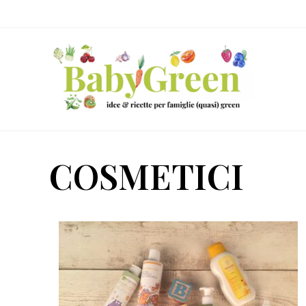
Skip
Passa
Passa
to
al
al
right
contenuto
piè
header
principale
di
navigation
pagina
Idee
e
COSMETICI
ricette
per
famiglie
(quasi)
green