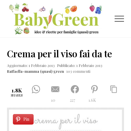
Menu
Passa
Passa
Passa
al
alla
al
contenuto
barra
piè
Menu
principale
laterale
di
primaria
pagina
Idee
e
Crema per il viso fai da te
ricette
Aggiornato: 1 Febbraio 2013
Pubblicato: 1 Febbraio 2013
per
Raffaella-mamma (quasi) green
103 commenti
famiglie
(quasi)
1.8K
green
SHARES
10
227
1.6K
Pin