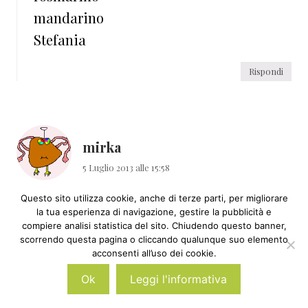
mandarino
Stefania
Rispondi
mirka
5 Luglio 2013 alle 15:58
Questo sito utilizza cookie, anche di terze parti, per migliorare
ciao, vorrei chiedere una cosa a proposito
la tua esperienza di navigazione, gestire la pubblicità e
della preparazione della crema: per quanto
compiere analisi statistica del sito. Chiudendo questo banner,
scorrendo questa pagina o cliccando qualunque suo elemento
riguarda l’aggiunta di olii essenziali, io
acconsenti all’uso dei cookie.
tengo in casa l’olio 31, posso aggiungere
Ok
Leggi l'informativa
quello? grazie