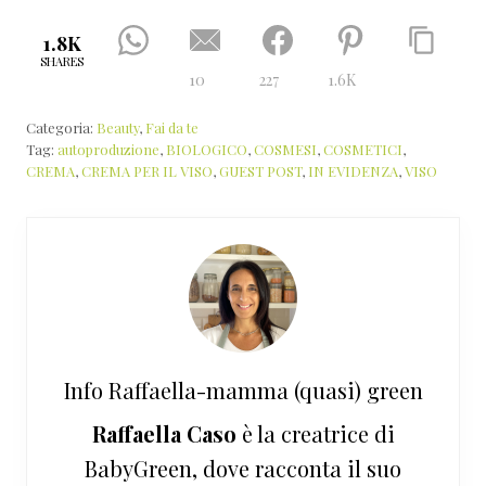
1.8K
SHARES
10
227
1.6K
Categoria:
Beauty
,
Fai da te
Tag:
autoproduzione
,
BIOLOGICO
,
COSMESI
,
COSMETICI
,
CREMA
,
CREMA PER IL VISO
,
GUEST POST
,
IN EVIDENZA
,
VISO
Info
Raffaella-mamma (quasi) green
Raffaella Caso
è la creatrice di
BabyGreen, dove racconta il suo