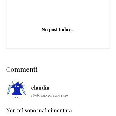
No post today...
Interazioni
Commenti
del
lettore
claudia
1 Febbraio 2013 alle 14:19
Non mi sono mai cimentata