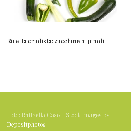
Ricetta crudista: zucchine ai pinoli
Footer
Foto: Raffaella Caso + Stock Images by
Depositphotos