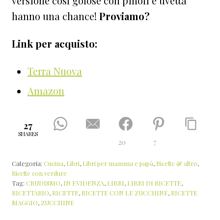
versione così golose con pinoli e uvetta
hanno una chance!
Proviamo?
Link per acquisto:
Terra Nuova
Amazon
27
SHARES
20
7
Categoria:
Cucina
,
Libri
,
Libri per mamma e papà
,
Ricette & altro
,
Ricette con verdure
Tag:
CRUDISMO
,
IN EVIDENZA
,
LIBRI
,
LIBRI DI RICETTE
,
RICETTARIO
,
RICETTE
,
RICETTE CON LE ZUCCHINE
,
RICETTE
MAGGIO
,
ZUCCHINE