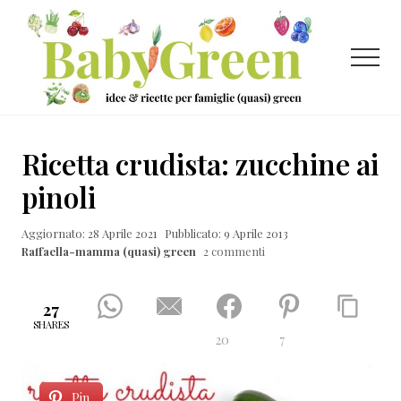
Menu
Passa
Passa
Passa
al
alla
al
contenuto
barra
piè
Menu
principale
laterale
di
primaria
pagina
Idee
e
Ricetta crudista: zucchine ai
ricette
pinoli
per
Aggiornato: 28 Aprile 2021
Pubblicato: 9 Aprile 2013
famiglie
Raffaella-mamma (quasi) green
2 commenti
(quasi)
green
27
SHARES
20
7
Pin