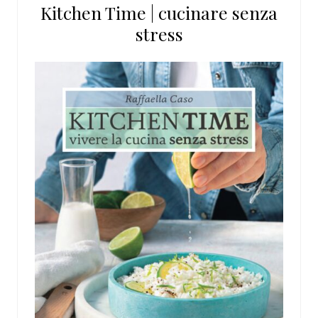
Kitchen Time | cucinare senza
sito
stress
web