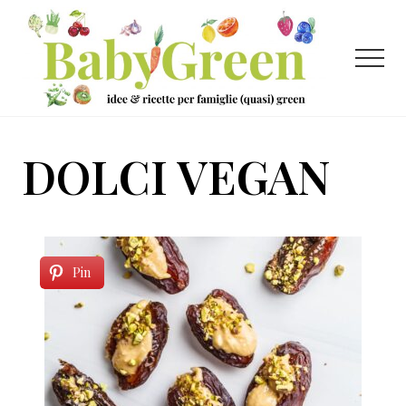
Menu
Passa
Passa
al
al
contenuto
piè
Menu
principale
di
pagina
Idee
e
DOLCI VEGAN
ricette
per
famiglie
(quasi)
Pin
green