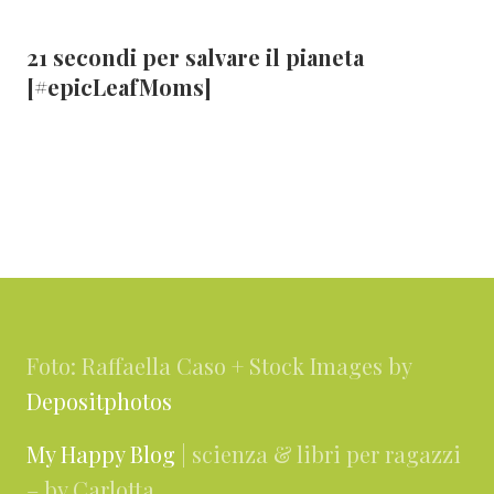
21 secondi per salvare il pianeta
[#epicLeafMoms]
Footer
Foto: Raffaella Caso + Stock Images by
Depositphotos
My Happy Blog
| scienza & libri per ragazzi
– by Carlotta