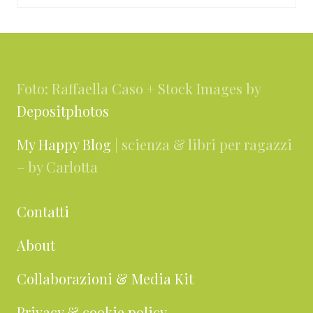
Footer
Foto: Raffaella Caso + Stock Images by
Depositphotos
My Happy Blog
| scienza & libri per ragazzi
– by Carlotta
Contatti
About
Collaborazioni & Media Kit
Privacy & cookie policy