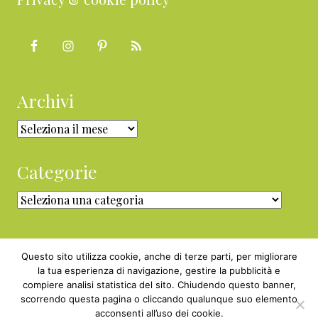
Archivi
Archivi
Categorie
Categorie
Questo sito utilizza cookie, anche di terze parti, per migliorare
la tua esperienza di navigazione, gestire la pubblicità e
compiere analisi statistica del sito. Chiudendo questo banner,
Copyright © 2010 - 2026 BabyGreen™ ·
scorrendo questa pagina o cliccando qualunque suo elemento
P.IVA 05829800969 · Webmaster
acconsenti all’uso dei cookie.