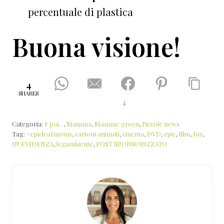
percentuale di plastica
Buona visione!
4
SHARES
4
Categoria:
E poi...
,
Mamma
,
Mamme green
,
Piccole news
Tag:
#epicleafmoms
,
cartoni animati
,
cinema
,
DVD
,
epic
,
film
,
fox
,
IN EVIDENZA
,
legambiente
,
POST SPONSORIZZATO