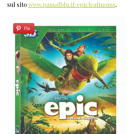
sul sito
www.passalblu.it/epicleafmoms
.
Pin