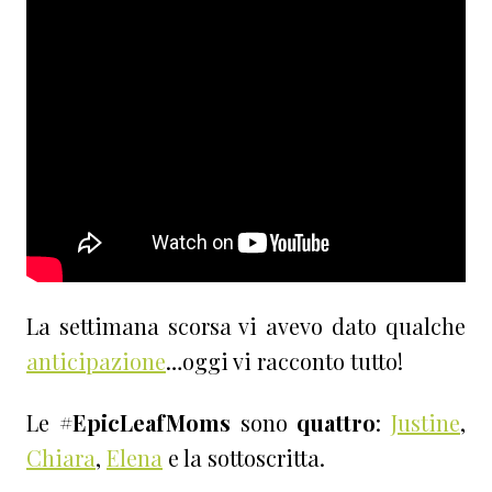
La settimana scorsa vi avevo dato qualche
anticipazione
…oggi vi racconto tutto!
Le
#EpicLeafMoms
sono
quattro
:
Justine
,
Chiara
,
Elena
e la sottoscritta.