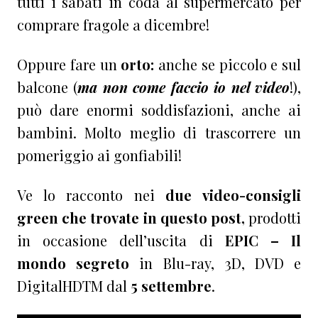
tutti i sabati in coda al supermercato per
comprare fragole a dicembre!
Oppure fare un
orto:
anche se piccolo e sul
balcone (
ma non come faccio io nel video
!),
può dare enormi soddisfazioni, anche ai
bambini. Molto meglio di trascorrere un
pomeriggio ai gonfiabili!
Ve lo racconto nei
due video-consigli
green che trovate in questo post,
prodotti
in
occasione dell’uscita di
EPIC – Il
mondo segreto
in Blu-ray, 3D, DVD e
DigitalHDTM dal
5 settembre
.