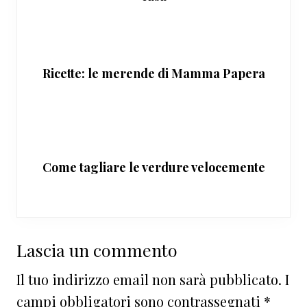
Ricette: le merende di Mamma Papera
Come tagliare le verdure velocemente
Interazioni
Lascia un commento
del
Il tuo indirizzo email non sarà pubblicato.
I
lettore
campi obbligatori sono contrassegnati
*