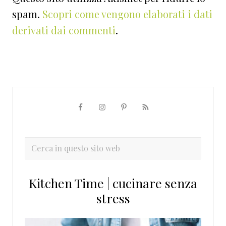
spam.
Scopri come vengono elaborati i dati
derivati dai commenti
.
Barra
laterale
primaria
Cerca
in
questo
Kitchen Time | cucinare senza
sito
stress
web