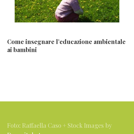
Come insegnare l’educazione ambientale
ai bambini
Footer
Foto: Raffaella Caso + Stock Images by