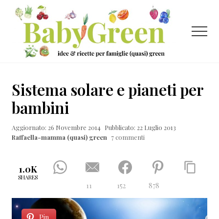
Menu
Passa
Passa
Passa
al
alla
al
contenuto
barra
piè
Menu
principale
laterale
di
primaria
pagina
Idee
e
Sistema solare e pianeti per
ricette
bambini
per
Aggiornato: 26 Novembre 2014
Pubblicato: 22 Luglio 2013
famiglie
Raffaella-mamma (quasi) green
7 commenti
(quasi)
green
1.0K
SHARES
11
152
878
Pin