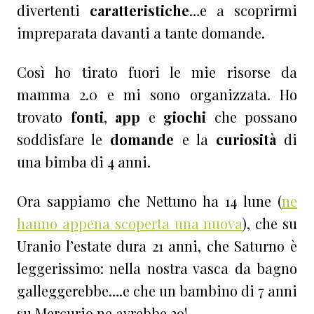
divertenti
caratteristiche
…e a scoprirmi
impreparata davanti a tante domande.
Così ho tirato fuori le mie risorse da
mamma 2.0 e mi sono organizzata. Ho
trovato
fonti
,
app
e
giochi
che possano
soddisfare le
domande
e la
curiosità
di
una bimba di 4 anni.
Ora sappiamo che Nettuno ha 14 lune (
ne
hanno appena scoperta una nuova
), che su
Uranio l’estate dura 21 anni, che Saturno è
leggerissimo: nella nostra vasca da bagno
galleggerebbe….e che un bambino di 7 anni
su Mercurio ne avrebbe 29!