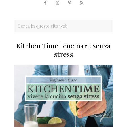
Barra
laterale
primaria
Cerca
in
questo
Kitchen Time | cucinare senza
sito
stress
web