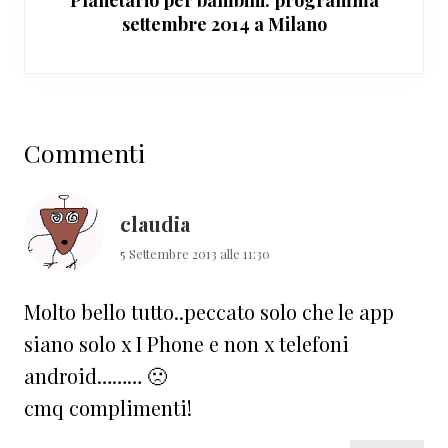
settembre 2014 a Milano
Interazioni
Commenti
del
lettore
claudia
5 Settembre 2013 alle 11:30
Molto bello tutto..peccato solo che le app
siano solo x I Phone e non x telefoni
android……… 🙁
cmq complimenti!