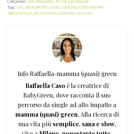
Categoria:
Libri
,
Miniguide
,
Piccoli esperimenti
Tag:
APP
,
ASTRONOMIA PER BAMBINI
,
EDUCAZIONE
AMBIENTALE
,
IN EVIDENZA
,
SISTEMA SOLARE
Info
Raffaella-mamma (quasi) green
Raffaella Caso
è la creatrice di
BabyGreen, dove racconta il suo
percorso da single ad alto impatto a
mamma (quasi) green
. Alla ricerca di
una vita più
semplice, sana e slow
,
vive a
Milano, nonostante tutto
.