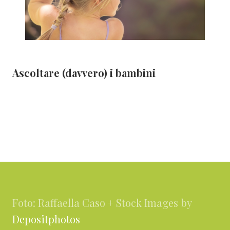
Ascoltare (davvero) i bambini
Footer
Foto: Raffaella Caso + Stock Images by
Depositphotos