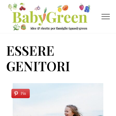
Menu
Passa
Passa
al
al
contenuto
piè
Menu
principale
di
pagina
Idee
e
ESSERE
ricette
per
GENITORI
famiglie
(quasi)
green
Pin