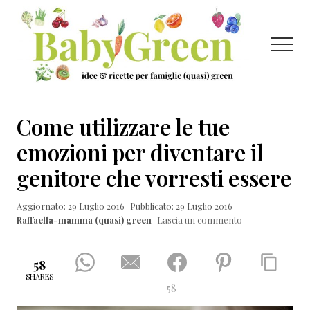
Menu
Passa
Passa
Passa
al
alla
al
contenuto
barra
piè
Menu
principale
laterale
di
primaria
pagina
Idee
e
Come utilizzare le tue
ricette
emozioni per diventare il
per
genitore che vorresti essere
famiglie
(quasi)
Aggiornato: 29 Luglio 2016
Pubblicato: 29 Luglio 2016
Raffaella-mamma (quasi) green
Lascia un commento
green
58
SHARES
58