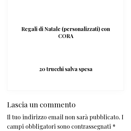
Regali di Natale (personalizzati) con
CORA
20 trucchi salva spesa
Interazioni
Lascia un commento
del
Il tuo indirizzo email non sarà pubblicato.
I
lettore
campi obbligatori sono contrassegnati
*