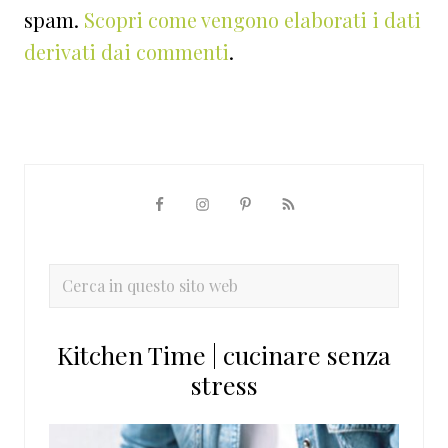
spam.
Scopri come vengono elaborati i dati
derivati dai commenti
.
Barra
laterale
primaria
Cerca
in
questo
Kitchen Time | cucinare senza
sito
stress
web