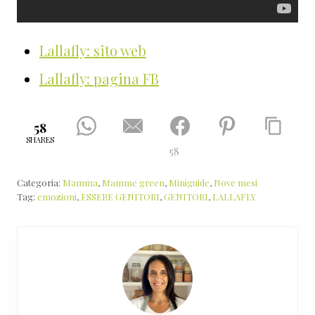
Lallafly: sito web
Lallafly: pagina FB
58
SHARES
58
Categoria:
Mamma
,
Mamme green
,
Miniguide
,
Nove mesi
Tag:
emozioni
,
ESSERE GENITORI
,
GENITORI
,
LALLAFLY