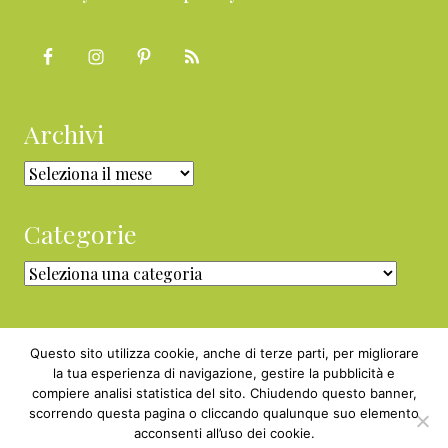
Archivi
Archivi
Categorie
Categorie
Questo sito utilizza cookie, anche di terze parti, per migliorare
la tua esperienza di navigazione, gestire la pubblicità e
compiere analisi statistica del sito. Chiudendo questo banner,
Copyright © 2010 - 2026 BabyGreen™ ·
scorrendo questa pagina o cliccando qualunque suo elemento
P.IVA 05829800969 · Webmaster
acconsenti all’uso dei cookie.