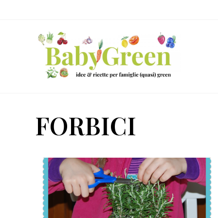
Skip
Passa
Passa
to
al
al
right
contenuto
piè
header
principale
di
navigation
pagina
Idee
e
FORBICI
ricette
per
famiglie
(quasi)
green