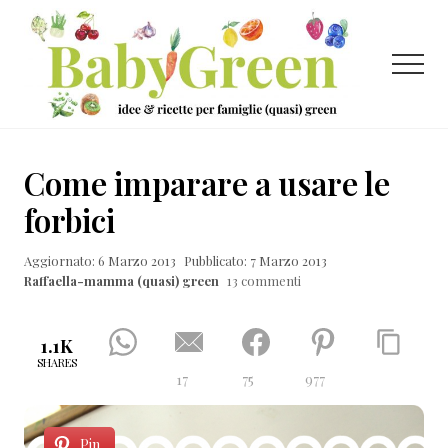
Menu
Passa
Passa
Passa
al
alla
al
contenuto
barra
piè
Menu
principale
laterale
di
primaria
pagina
Idee
e
Come imparare a usare le
ricette
forbici
per
Aggiornato: 6 Marzo 2013
Pubblicato: 7 Marzo 2013
famiglie
Raffaella-mamma (quasi) green
13 commenti
(quasi)
green
1.1K
SHARES
17
75
977
Pin