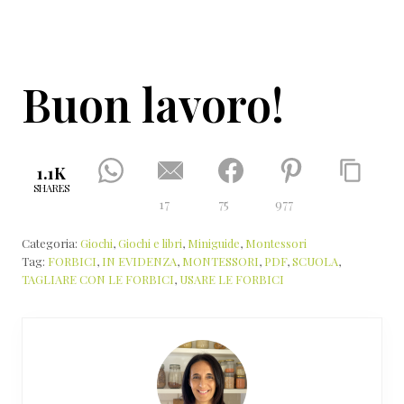
Buon lavoro!
1.1K
SHARES
17
75
977
Categoria:
Giochi
,
Giochi e libri
,
Miniguide
,
Montessori
Tag:
FORBICI
,
IN EVIDENZA
,
MONTESSORI
,
PDF
,
SCUOLA
,
TAGLIARE CON LE FORBICI
,
USARE LE FORBICI