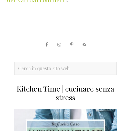
Barra
laterale
primaria
Cerca
in
questo
Kitchen Time | cucinare senza
sito
stress
web