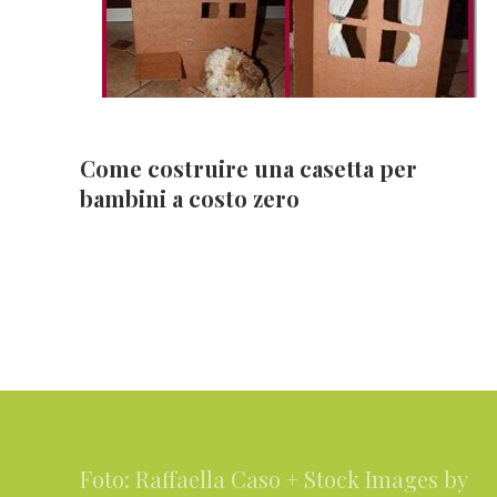
Come costruire una casetta per
bambini a costo zero
Footer
Foto: Raffaella Caso + Stock Images by