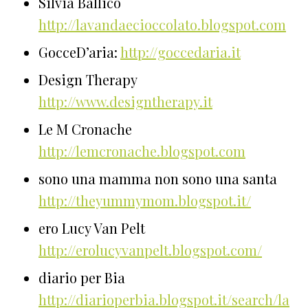
Silvia Ballico
http://lavandaecioccolato.blogspot.com
GocceD’aria:
http://goccedaria.it
Design Therapy
http://www.designtherapy.it
Le M Cronache
http://lemcronache.blogspot.com
sono una mamma non sono una santa
http://theyummymom.blogspot.it/
ero Lucy Van Pelt
http://erolucyvanpelt.blogspot.com/
diario per Bia
http://diarioperbia.blogspot.it/search/la