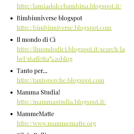
http://lamiadolcebambina.blogspot.it/
Bimbiuniverse blogspot
http://bimbiuniverse.blogspot.com
Il mondo di Cì
http://ilmondodici.blogspot.it/search/la
bel/staffetta%20blog
Tanto per…
http://tantoperche.blogspot.com
Mamma Studia!
http://mammastudia.blogspot.it/
MammeMatte
http://www.mammematte.org