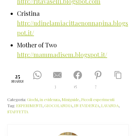
http://ritavaselli.blogspot.com
Cristina
http://udinelamiacittaenonnapina.blogs
pot.it/
Mother of Two
http://mammadisem.blogspot.it/
25
SHARES
3
15
7
Categoria:
Giochi
,
in evidenza
,
Miniguide
,
Piccoli esperimenti
Tag:
ESPERIMENTI
,
GIOCOLANDIA
,
IN EVIDENZA
,
LAVANDA
,
STAFFETTA