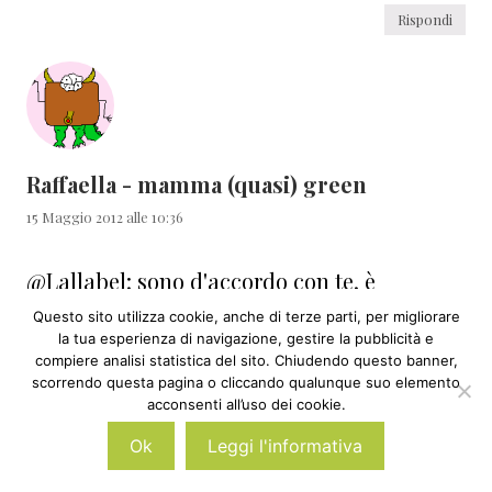
Rispondi
Raffaella - mamma (quasi) green
15 Maggio 2012 alle 10:36
@Lallabel: sono d'accordo con te, è
bellissimo quando scienza e gioco si
Questo sito utilizza cookie, anche di terze parti, per migliorare
la tua esperienza di navigazione, gestire la pubblicità e
incontrano!
compiere analisi statistica del sito. Chiudendo questo banner,
scorrendo questa pagina o cliccando qualunque suo elemento
Rispondi
acconsenti all’uso dei cookie.
Ok
Leggi l'informativa