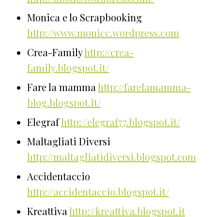
Monica e lo Scrapbooking
http://www.monicc.wordpress.com
Crea-Family
http://crea-
family.blogspot.it/
Fare la mamma
http://farelamamma-
blog.blogspot.it/
Elegraf
http://elegraf77.blogspot.it/
Maltagliati Diversi
http://maltagliatidiversi.blogspot.com
Accidentaccio
http://accidentaccio.blogspot.it/
Kreattiva
http://kreattiva.blogspot.it