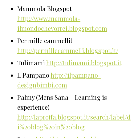
Mammola Blogspot
http://www.mammola-
ilmondochevorrei.blogspot.com
Per mille cammelli!
http://permillecammelli.blogspot.it/
Tulimami
http://tulimami.blogspot.it
Il Pampano
http://ilpampano-
designbimbi.com
Palmy (Mens Sana – Learning is
experience)
http://laproffa.blogspot.it/search/label/d
i%20blog%20in%20blog