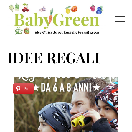
Menu
Passa
Passa
al
al
contenuto
piè
Menu
principale
di
pagina
Idee
e
IDEE REGALI
ricette
per
famiglie
(quasi)
Pin
green