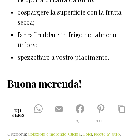
cospargere la superficie con la frutta
secca;
far raffreddare in frigo per almeno
un’ora;
spezzettare a vostro piacimento.
Buona merenda!
231
SHARES
1
29
201
Categoria:
Colazioni e merende
,
Cucina
,
Dolci
,
Ricette & altro
,