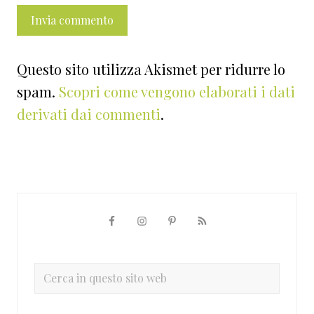
Questo sito utilizza Akismet per ridurre lo
spam.
Scopri come vengono elaborati i dati
derivati dai commenti
.
Barra
laterale
primaria
Cerca
in
questo