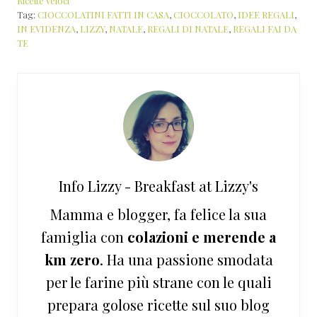
Ricette veloci
Tag:
CIOCCOLATINI FATTI IN CASA
,
CIOCCOLATO
,
IDEE REGALI
,
IN EVIDENZA
,
LIZZY
,
NATALE
,
REGALI DI NATALE
,
REGALI FAI DA
TE
Info
Lizzy - Breakfast at Lizzy's
Mamma e blogger, fa felice la sua
famiglia con
colazioni e merende a
km zero
. Ha una passione smodata
per le farine più strane con le quali
prepara golose ricette sul suo blog