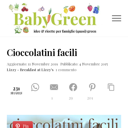
Menu
Passa
Passa
Passa
al
alla
al
contenuto
barra
piè
Menu
principale
laterale
di
primaria
pagina
Idee
e
Cioccolatini facili
ricette
Aggiornato: 11 Novembre 2019
Pubblicato: 4 Novembre 2015
per
Lizzy - Breakfast at Lizzy's
1 commento
famiglie
(quasi)
231
green
SHARES
1
29
201
Pin