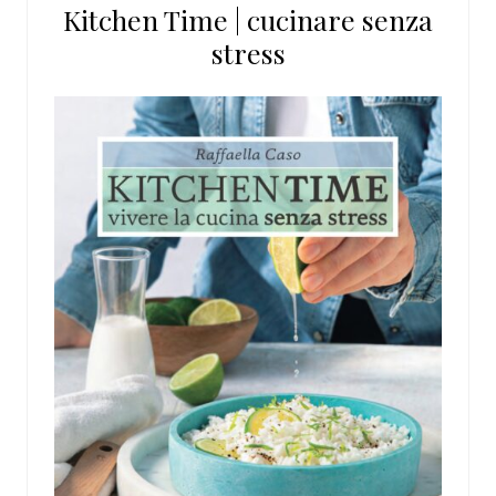
Kitchen Time | cucinare senza
sito
stress
web