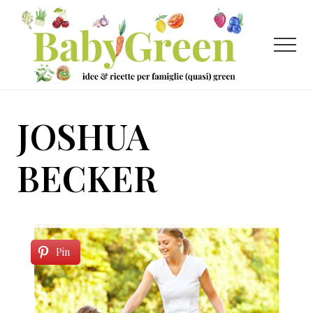
Menu
Passa
Passa
al
al
contenuto
piè
Menu
principale
di
pagina
Idee
e
JOSHUA
ricette
per
BECKER
famiglie
(quasi)
green
Pin