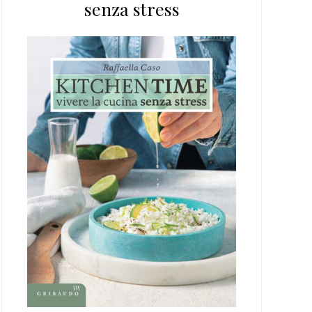
senza stress
web