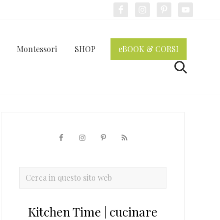
Bef
Hea
Montessori
SHOP
eBOOK & CORSI
Cerca
Barra
laterale
primaria
Cerca
in
questo
Kitchen Time | cucinare
sito