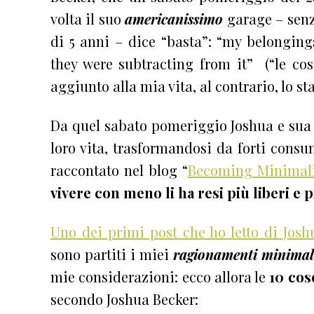
volta il suo
americanissimo
garage – senza
di 5 anni – dice “basta”: “my belonging
they were subtracting from it” (“le c
aggiunto alla mia vita, al contrario, lo s
Da quel sabato pomeriggio Joshua e sua 
loro vita, trasformandosi da forti consum
raccontato nel blog “
Becoming Minimali
vivere con meno li ha resi più liberi e pi
Uno dei primi post che ho letto di Josh
sono partiti i miei
ragionamenti minimali
mie considerazioni: ecco allora le
10 cos
secondo Joshua Becker: