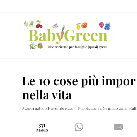
Skip
Passa
Passa
Passa
to
al
alla
al
right
contenuto
barra
piè
header
principale
laterale
di
navigation
primaria
pagina
Idee
e
Le 10 cose più impor
ricette
nella vita
per
famiglie
Aggiornato: 9 Novembre 2015
Pubblicato: 14 Gennaio 2014
Raf
(quasi)
green
371
SHARES