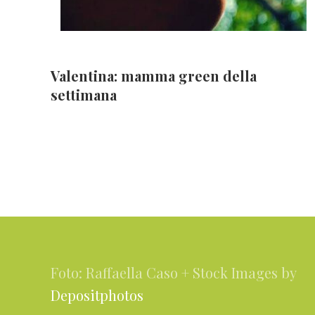
Valentina: mamma green della
settimana
Footer
Foto: Raffaella Caso + Stock Images by
Depositphotos